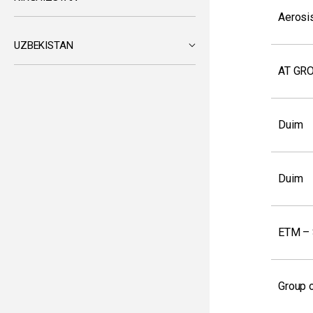
Aerosi
UZBEKISTAN
AT GRO
Duim
Duim
ETM – 
Group 