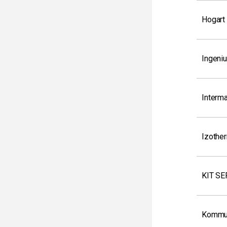
Hogart
Ingeni
Interm
Izothe
KIT SE
Kommun