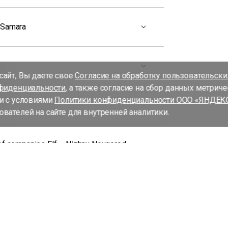
 Samara
айт, Вы даете свое
Согласие на обработку пользовательск
фиденциальности
, а также согласие на сбор данных метрич
и с условиями
Политики конфиденциальности ООО «ЯНДЕК
вателей на сайте для внутренней аналитики.
of companies Elf – Nizhny Novgorod
of companies Elf – Samara
 ORDER