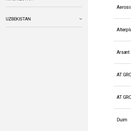
Aerosi
UZBEKISTAN
Alterp
Arsant
AT GR
AT GR
Duim