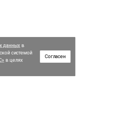
их данных
в
еской системой
Согласен
С»
в целях