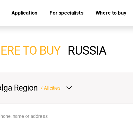
Application
For specialists
Where to buy
ERE TO BUY
RUSSIA
lga Region
/
All cities