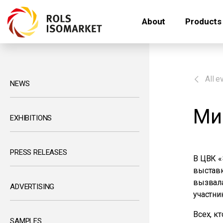
About
Products
All e
NEWS
Ми
EXHIBITIONS
PRESS RELEASES
В ЦВК «
выставк
вызвала
ADVERTISING
участни
Всех, к
SAMPLES