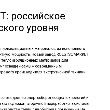
T: российское
ского уровня
еплоизоляционных материалов из вспененного
ктную мощность. Новый завод ROLS ISOMARKET
ку теплоизоляционных материалов для
 м² оснащен самым современным
ирового производителя экструзионной техники
кое внедрение энергосберегающих технологий и
тью подлежат вторичной переработке, а система
изводстве тепло для обогрева помещений. На