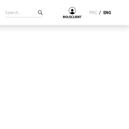
/
РУС
ENG